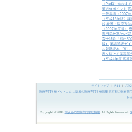
〈Part3〉進歩
策必修ポイント
高
一般常識〈2007
〈平成18年版〉
校
看護・医療系学
〈2007年度版〉
専門学校卒/カバ背
育士試験「頻出50
版）
英語通訳ガイ
ル就職読本（’91）
界を駆ける美容師
（平成4年度 高等
サイトマップ
|
RSS
|
ATO
医療専門学校ドットコム
大阪府の医療専門学校情報
東京都の医療専
兵
Copyright © 2006
大阪府の医療専門学校情報
· All Rights Reserved·