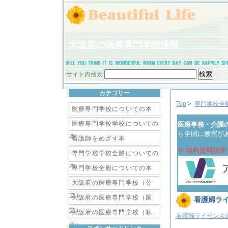
大阪府の医療専門学校情報
サイト内検索
カテゴリー
Top
>
専門学校全
医療専門学校についての本
医療専門学校学校についての
医療事務・介護
ら全国に教室が
本
看護師をめざす本
※ 無料資料請求
専門学校学校全般についての
本
専門学校全般についての本
大阪府の医療専門学校（公
立）
大阪府の医療専門学校（国
看護婦ラ
立）
大阪府の医療専門学校（私
看護婦ライセンス
立）