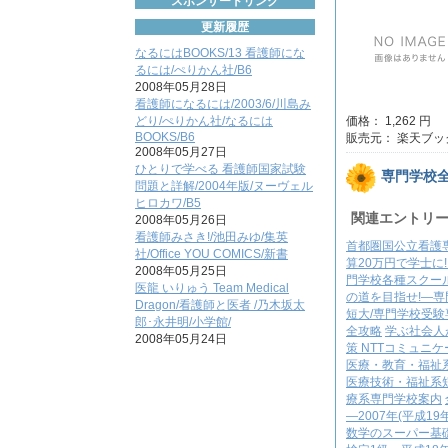
スポンサードリンク
更新履歴
なるにはBOOKS/13 看護師にな
るには/ぺりかん社/B6
2008年05月28日
看護師になるには/2003/6/川島み
どり/ぺりかん社/なるには
価格： 1,262 円
BOOKS/B6
販売元： 楽天ブッ
2008年05月27日
ひとりで学べる 看護師国家試験
専門学校
問題と詳解/2004年版/ヌーヴェル
ヒロカワ/B5
関連エントリ
2008年05月26日
看護師みさき!/池田みゆ/集英
首都圏国公立看護
社/Office YOU COMICS/新書
算20万円で学士に
2008年05月25日
門学校各種スクールガ
医龍 いりゅう Team Medical
の道を目指せ!―専
Dragon/看護師と医者 /乃木坂太
短大/専門学校受験
郎･永井明/小学館/
全攻略
学ぶ社会人
2008年05月24日
策 NTTコミュニケー
医療・教育・福祉系
医療技術・福祉系
療系専門学校案内
―2007年(平成19
数学のスーパー基