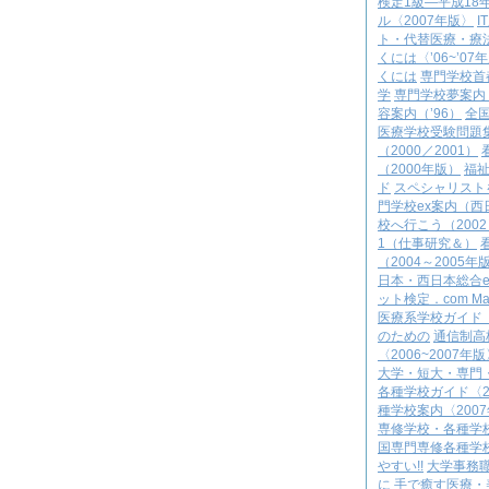
検定1級―平成18
ル〈2007年版〉
I
ト・代替医療・療
くには〈’06~’07
くには
専門学校首都
学
専門学校夢案内（
容案内（’96）
全国
医療学校受験問題集
（2000／2001）
（2000年版）
福祉
ド
スペシャリスト
門学校ex案内（西
校へ行こう（2002
1（仕事研究＆）
（2004～2005年
日本・西日本総合
ット検定．com Ma
医療系学校ガイド〈
のための
通信制高校
〈2006~2007年
大学・短大・専門・
各種学校ガイド〈2
種学校案内〈200
専修学校・各種学校
国専門専修各種学
やすい!!
大学事務
に
手で癒す医療・